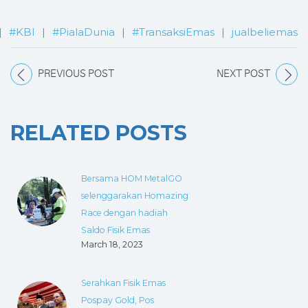
|
#KBI
|
#PialaDunia
|
#TransaksiEmas
|
jualbeliemas
PREVIOUS POST
NEXT POST
RELATED POSTS
Bersama HOM MetalGO
selenggarakan Homazing
Race dengan hadiah
Saldo Fisik Emas
March 18, 2023
Serahkan Fisik Emas
Pospay Gold, Pos