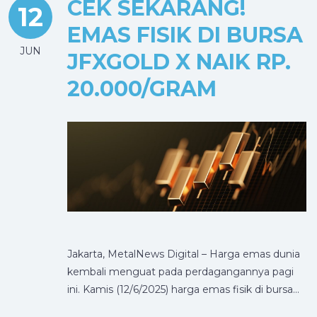
CEK SEKARANG!
12
EMAS FISIK DI BURSA
JUN
JFXGOLD X NAIK RP.
20.000/GRAM
Jakarta, MetalNews Digital – Harga emas dunia
kembali menguat pada perdagangannya pagi
ini. Kamis (12/6/2025) harga emas fisik di bursa…